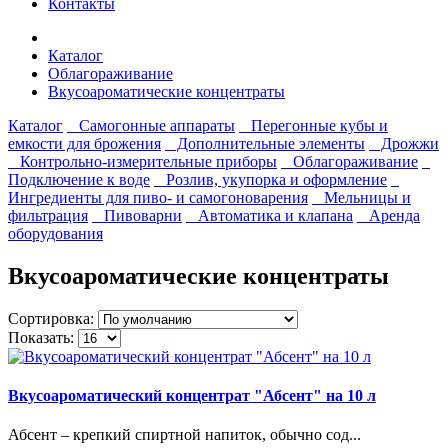
Контакты
Каталог
Облагораживание
Вкусоароматические концентраты
Каталог
Самогонные аппараты
Перегонные кубы и
емкости для брожения
Дополнительные элементы
Дрожжи
Контрольно-измерительные приборы
Облагораживание
Подключение к воде
Розлив, укупорка и оформление
Ингредиенты для пиво- и самогоноварения
Мельницы и
фильтрация
Пивоварни
Автоматика и клапана
Аренда
оборудования
Вкусоароматические концентраты
Сортировка:
Показать:
Вкусоароматический концентрат "Абсент" на 10 л
Абсент – крепкий спиртной напиток, обычно сод...