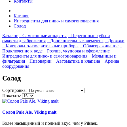
Контакты
Каталог
Ингредиенты для пиво- и самогоноварения
Солод
Каталог
Самогонные аппараты
Перегонные кубы и
емкости для брожения
Дополнительные элементы
Дрожжи
Контрольно-измерительные приборы
Облагораживание
Подключение к воде
Розлив, укупорка и оформление
Ингредиенты для пиво- и самогоноварения
Мельницы и
фильтрация
Пивоварни
Автоматика и клапана
Аренда
оборудования
Солод
Сортировка:
Показать:
Солод Pale Ale, Viking malt
Более насыщенный и полный вкус, чем у Pilsner...